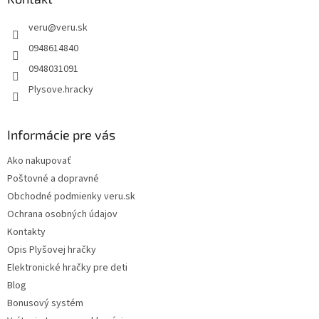
t
veru
@
veru.sk
i
e
0948614840
0948031091
Plysove.hracky
Informácie pre vás
Ako nakupovať
Poštovné a dopravné
Obchodné podmienky veru.sk
Ochrana osobných údajov
Kontakty
Opis Plyšovej hračky
Elektronické hračky pre deti
Blog
Bonusový systém