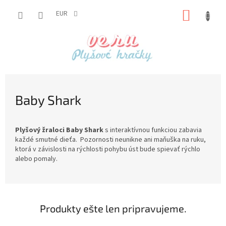
Prejsť
NÁKUP
na
EUR
obsah
KOŠÍK
Baby Shark
Plyšový žraloci Baby Shark
s interaktívnou funkciou zabavia
každé smutné dieťa. Pozornosti neunikne ani maňuška na ruku,
ktorá v závislosti na rýchlosti pohybu úst bude spievať rýchlo
alebo pomaly.
Produkty ešte len pripravujeme.