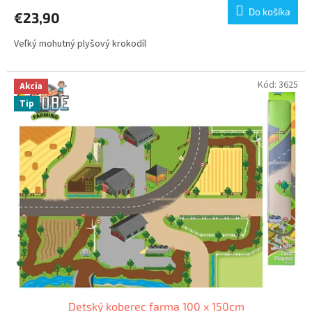
Do košíka
€23,90
Veľký mohutný plyšový krokodíl
Kód:
3625
Akcia
Tip
Detský koberec farma 100 x 150cm