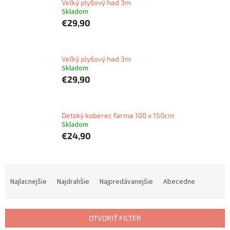
Veľký plyšový had 3m
Skladom
€29,90
Veľký plyšový had 3m
Skladom
€29,90
Detský koberec farma 100 x 150cm
Skladom
€24,90
R
a
Najlacnejšie
Najdrahšie
Najpredávanejšie
Abecedne
d
e
n
OTVORIŤ FILTER
i