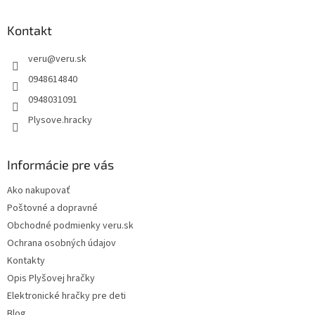
e
p
p
ä
Kontakt
r
t
v
veru
@
veru.sk
i
k
y
e
0948614840
v
0948031091
ý
p
Plysove.hracky
i
s
u
Informácie pre vás
Ako nakupovať
Poštovné a dopravné
Obchodné podmienky veru.sk
Ochrana osobných údajov
Kontakty
Opis Plyšovej hračky
Elektronické hračky pre deti
Blog