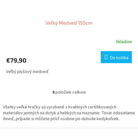
Veľký Medveď 150cm
Skladom
Do košíka
€79,90
Veľký plyšový medveď
8
položiek celkom
O
v
l
Všetky veľké hračky sú vyrobené z kvalitných certifikovaných
á
materiálov jemných na dotyk a hebkých na maznanie. Tovar odosielame
d
ihneď, prípade si môžete prísť osobne po dohode kedykoľvek.
a
c
Z
i
á