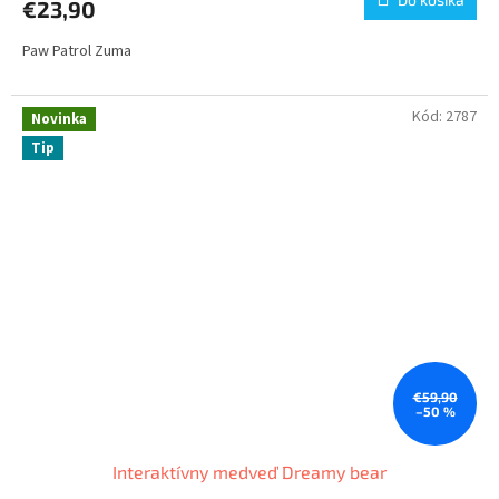
€23,90
Paw Patrol Zuma
Kód:
2787
Novinka
Tip
€59,90
–50 %
Interaktívny medveď Dreamy bear