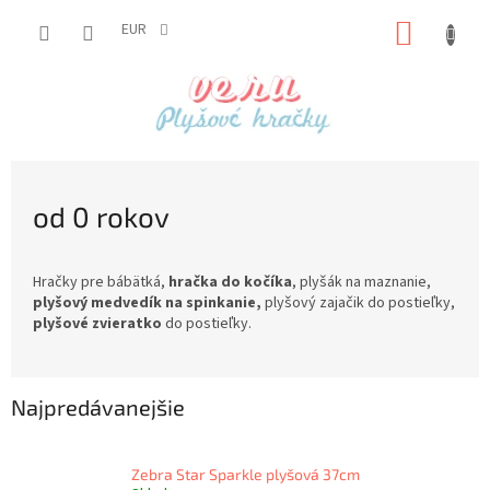
Prejsť
NÁKUP
na
EUR
obsah
KOŠÍK
od 0 rokov
Hračky pre bábätká,
hračka do kočíka
, plyšák na maznanie,
plyšový medvedík
na spinkanie,
plyšový zajačik do postieľky,
plyšové zvieratko
do postieľky.
Najpredávanejšie
Zebra Star Sparkle plyšová 37cm