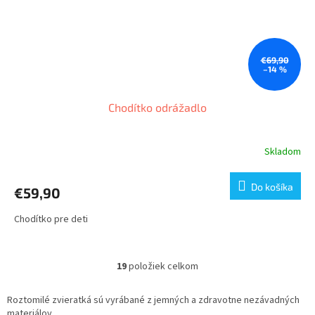
€69,90
–14 %
Chodítko odrážadlo
Skladom
Do košíka
€59,90
Chodítko pre deti
19
položiek celkom
O
v
l
Roztomilé zvieratká sú vyrábané z jemných a zdravotne nezávadných
á
materiálov.