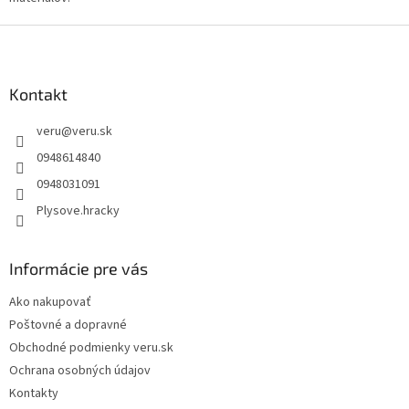
d
a
Z
c
á
i
p
e
ä
Kontakt
p
t
r
veru
@
veru.sk
i
v
k
e
0948614840
y
0948031091
v
ý
Plysove.hracky
p
i
s
Informácie pre vás
u
Ako nakupovať
Poštovné a dopravné
Obchodné podmienky veru.sk
Ochrana osobných údajov
Kontakty