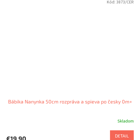
Kód:
3873/CER
Bábika Nanynka 50cm rozpráva a spieva po česky 0m+
Skladom
DETAIL
€19,90