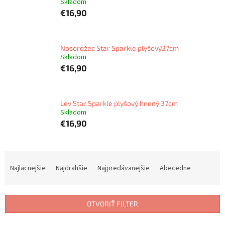
Skladom
€16,90
Nosorožec Star Sparkle plyšový37cm
Skladom
€16,90
Lev Star Sparkle plyšový hnedý 37cm
Skladom
€16,90
R
a
Najlacnejšie
Najdrahšie
Najpredávanejšie
Abecedne
d
e
n
OTVORIŤ FILTER
i
e