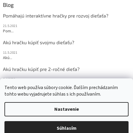
Blog
Pomáhajú interaktívne hračky pre rozvoj dieťaťa?
21.5.2021
Pom...
Akú hračku kúpiť svojmu dieťaťu?
11.5.2021
Akú...
Akú hračku kúpiť pre 2-ročné dieťa?
9.4.2021
Akú...
Tento web používa súbory cookie. Ďalším prechádzaním
tohto webu vyjadrujete súhlas s ich používaním.
Nastavenie
Vytvoril Shoptet
Súhlasím
Copyright 2026
Veru.sk
. Všetky práva vyhradené.