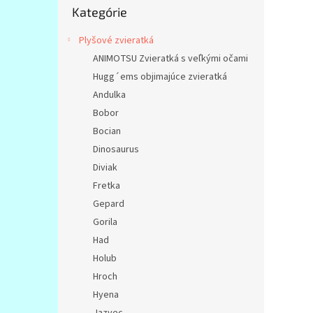
č
Kategórie
kategórie
n
ý
Plyšové zvieratká
p
ANIMOTSU Zvieratká s veľkými očami
a
Hugg´ems objimajúce zvieratká
n
e
Andulka
l
Bobor
Bocian
Dinosaurus
Diviak
Fretka
Gepard
Gorila
Had
Holub
Hroch
Hyena
Jazvec