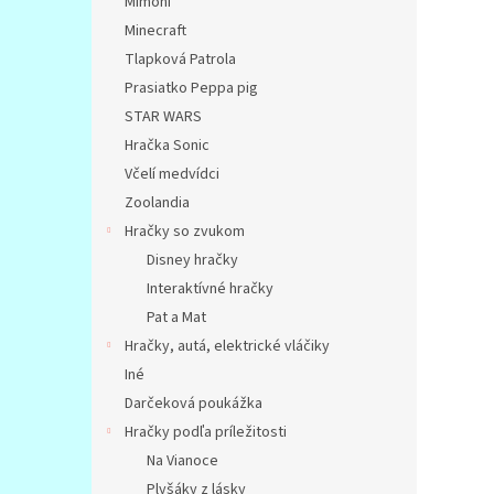
Mimoni
Minecraft
Tlapková Patrola
Prasiatko Peppa pig
STAR WARS
Hračka Sonic
Včelí medvídci
Zoolandia
Hračky so zvukom
Disney hračky
Interaktívné hračky
Pat a Mat
Hračky, autá, elektrické vláčiky
Iné
Darčeková poukážka
Hračky podľa príležitosti
Na Vianoce
Plyšáky z lásky