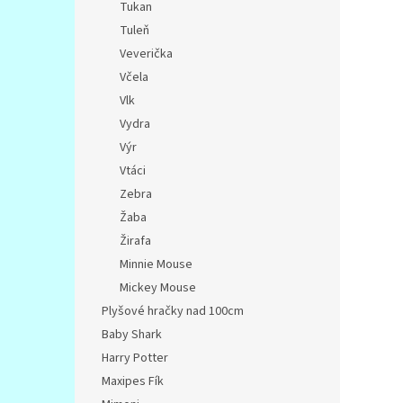
Tukan
Tuleň
Veverička
Včela
Vlk
Vydra
Výr
Vtáci
Zebra
Žaba
Žirafa
Minnie Mouse
Mickey Mouse
Plyšové hračky nad 100cm
Baby Shark
Harry Potter
Maxipes Fík