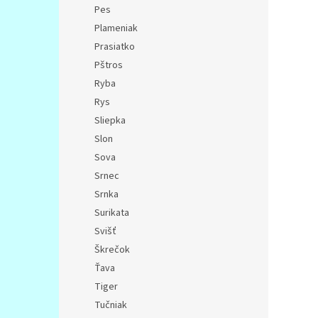
Pes
Plameniak
Prasiatko
Pštros
Ryba
Rys
Sliepka
Slon
Sova
Srnec
Srnka
Surikata
Svišť
Škrečok
Ťava
Tiger
Tučniak