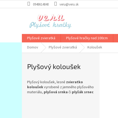
Prejsť
0948614840
veru@veru.sk
na
obsah
Plyšové zvieratká
Plyšové hračky nad 100cm
Domov
Plyšové zvieratká
Koloušek
Plyšový koloušek
Plyšový koloušek, lesné
zvieratko
koloušek
vyrobené z jemného plyšového
materiálu,
plyšová srnka
či
plyšák srnec
B
o
Preskočiť