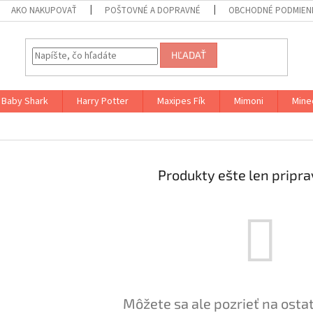
AKO NAKUPOVAŤ
POŠTOVNÉ A DOPRAVNÉ
OBCHODNÉ PODMIENK
HĽADAŤ
Baby Shark
Harry Potter
Maxipes Fík
Mimoni
Mine
Produkty ešte len pripr
Môžete sa ale pozrieť na osta