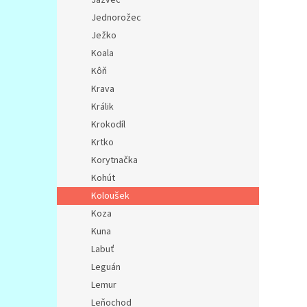
Jednorožec
Ježko
Koala
Kôň
Krava
Králik
Krokodíl
Krtko
Korytnačka
Kohút
Koloušek
Koza
Kuna
Labuť
Leguán
Lemur
Leňochod