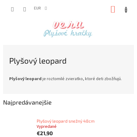
Prejsť
NÁKUP
na
EUR
obsah
KOŠÍK
Plyšový leopard
Plyšový leopard
je roztomilé zvieratko, ktoré deti zbožňujú.
Najpredávanejšie
Plyšový leopard snežný 48cm
Vypredané
€21,90