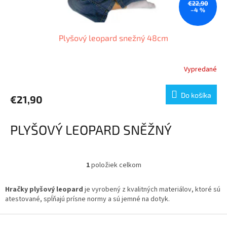
o
€22,90
–4 %
v
Plyšový leopard snežný 48cm
Vypredané
Do košíka
€21,90
PLYŠOVÝ LEOPARD SNĚŽNÝ
1
položiek celkom
O
v
l
Hračky plyšový leopard
je vyrobený z kvalitných materiálov, ktoré sú
á
atestované, spĺňajú prísne normy a sú jemné na dotyk.
d
a
Z
c