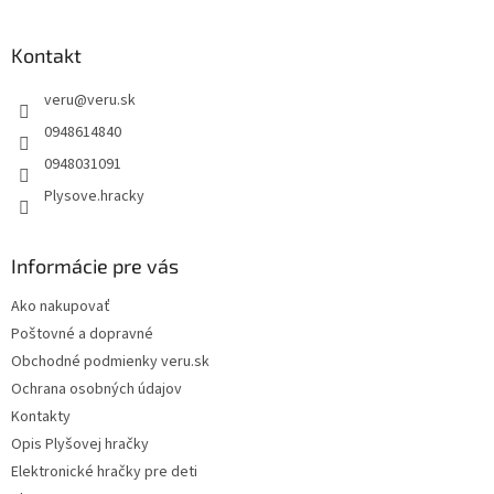
á
i
p
e
ä
Kontakt
p
t
r
veru
@
veru.sk
i
v
k
e
0948614840
y
0948031091
v
ý
Plysove.hracky
p
i
s
Informácie pre vás
u
Ako nakupovať
Poštovné a dopravné
Obchodné podmienky veru.sk
Ochrana osobných údajov
Kontakty
Opis Plyšovej hračky
Elektronické hračky pre deti