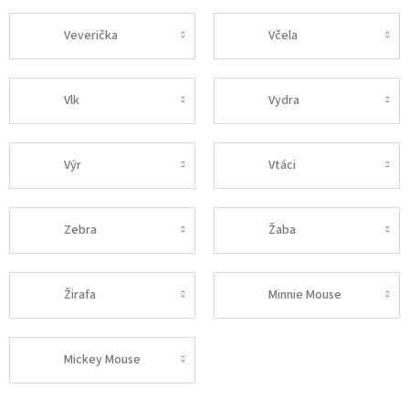
Veverička
Včela
Vlk
Vydra
Výr
Vtáci
Zebra
Žaba
Žirafa
Minnie Mouse
Mickey Mouse