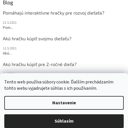
Blog
Pomáhajú interaktívne hračky pre rozvoj dieťaťa?
21.5.2021
Pom...
Akú hračku kúpiť svojmu dieťaťu?
11.5.2021
Akú...
Akú hračku kúpiť pre 2-ročné dieťa?
9.4.2021
Akú...
Tento web používa súbory cookie. Ďalším prechádzaním
tohto webu vyjadrujete súhlas s ich používaním.
Nastavenie
Vytvoril Shoptet
Súhlasím
Copyright 2026
Veru.sk
. Všetky práva vyhradené.