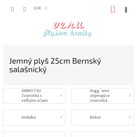
Prejsť
NÁKUP
na
EUR
obsah
KOŠÍK
Jemný plyš 25cm Bernský
salašnický
ANIMOTSU
Hugg´ems
Zvieratká s
objimajúce
veľkými očami
zvieratká
Andulka
Bobor