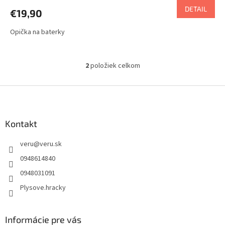
DETAIL
€19,90
Opička na baterky
2
položiek celkom
O
v
l
Z
á
á
d
p
a
ä
Kontakt
c
t
i
veru
@
veru.sk
i
e
p
e
0948614840
r
0948031091
v
k
Plysove.hracky
y
v
ý
Informácie pre vás
p