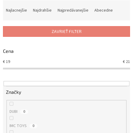
R
a
Najlacnejšie
Najdrahšie
Najpredávanejšie
Abecedne
d
e
n
ZAVRIEŤ FILTER
i
e
p
Cena
r
o
€
19
€
21
d
u
k
t
Značky
o
v
DUBI
0
IMC TOYS
0