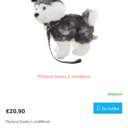
i
s
p
r
o
d
u
k
t
o
v
Plyšový husky s vodítkom
Skladom
Do košíka
€20,90
Plyšový husky s vodítkom