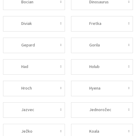
Bocian
Dinosaurus
Diviak
Fretka
Gepard
Gorila
Had
Holub
Hroch
Hyena
Jazvec
Jednorožec
Ježko
Koala