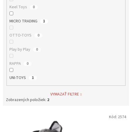
Keel Toys
0
MICRO TRADING
1
OTTO-TOYS
0
Play by Play
0
RAPPA
0
UNI-TOYS
1
VYMAZAŤ FILTRE
Zobrazených položiek:
2
V
Kód:
2574
ý
p