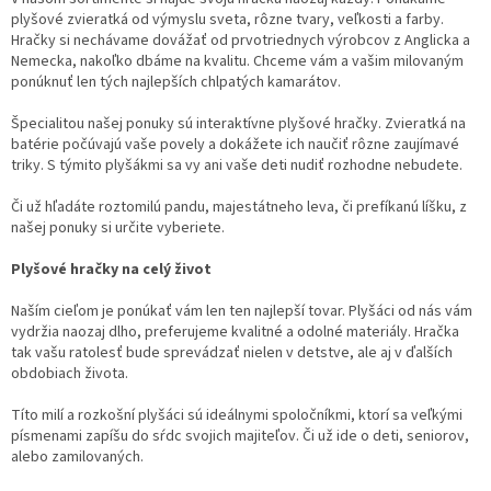
plyšové zvieratká od výmyslu sveta, rôzne tvary, veľkosti a farby.
Hračky si nechávame dovážať od prvotriednych výrobcov z Anglicka a
Nemecka, nakoľko dbáme na kvalitu. Chceme vám a vašim milovaným
ponúknuť len tých najlepších chlpatých kamarátov.
Špecialitou našej ponuky sú interaktívne plyšové hračky. Zvieratká na
batérie počúvajú vaše povely a dokážete ich naučiť rôzne zaujímavé
triky. S týmito plyšákmi sa vy ani vaše deti nudiť rozhodne nebudete.
Či už hľadáte roztomilú pandu, majestátneho leva, či prefíkanú líšku, z
našej ponuky si určite vyberiete.
Plyšové hračky na celý život
Naším cieľom je ponúkať vám len ten najlepší tovar. Plyšáci od nás vám
vydržia naozaj dlho, preferujeme kvalitné a odolné materiály. Hračka
tak vašu ratolesť bude sprevádzať nielen v detstve, ale aj v ďalších
obdobiach života.
Títo milí a rozkošní plyšáci sú ideálnymi spoločníkmi, ktorí sa veľkými
písmenami zapíšu do sŕdc svojich majiteľov. Či už ide o deti, seniorov,
alebo zamilovaných.