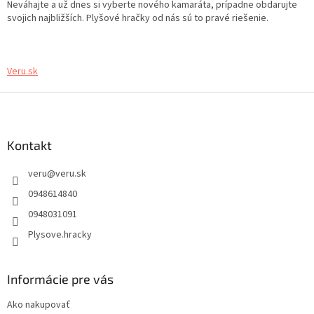
Neváhajte a už dnes si vyberte nového kamaráta, prípadne obdarujte
svojich najbližších. Plyšové hračky od nás sú to pravé riešenie.
Veru.sk
Z
á
p
ä
Kontakt
t
veru
@
veru.sk
i
e
0948614840
0948031091
Plysove.hracky
Informácie pre vás
Ako nakupovať