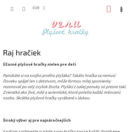
Prejsť
NÁKUP
na
EUR
obsah
KOŠÍK
Raj hračiek
Úžasné plyšové hračky nielen pre deti
Pamätáte si na svojho prvého plyšáka? Takáto hračka sa nemusí
človeku spájať len s detstvom, môže formou milej spomienky
rezonovať po celý zvyšok života. Plyšáci z našej ponuky sú presne takí.
Zvieratká ako živé, milé a autentické, ktoré potešia každú milovanú
osobu. Skrátka plyšové hračky vyrábané s láskou.
Široký výber aj pre najnáročnejších
V našom sortimente si nájde svoju hračku naozaj každý. Ponúkame