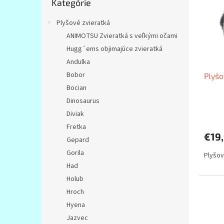
i
p
Kategórie
kategórie
s
r
p
o
Plyšové zvieratká
r
d
ANIMOTSU Zvieratká s veľkými očami
o
u
Hugg´ems objimajúce zvieratká
d
k
Andulka
u
t
Bobor
Plyš
k
o
t
Bocian
v
o
Dinosaurus
v
Diviak
Fretka
€19
Gepard
Gorila
Plyšo
Had
Holub
Hroch
Hyena
Jazvec