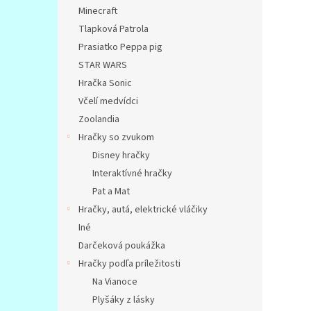
Minecraft
Tlapková Patrola
Prasiatko Peppa pig
STAR WARS
Hračka Sonic
Včelí medvídci
Zoolandia
Hračky so zvukom
Disney hračky
Interaktívné hračky
Pat a Mat
Hračky, autá, elektrické vláčiky
Iné
Darčeková poukážka
Hračky podľa príležitosti
Na Vianoce
Plyšáky z lásky