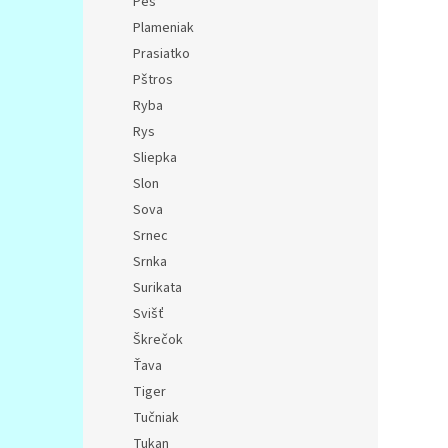
Pes
Plameniak
Prasiatko
Pštros
Ryba
Rys
Sliepka
Slon
Sova
Srnec
Srnka
Surikata
Svišť
Škrečok
Ťava
Tiger
Tučniak
Tukan