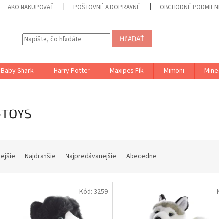
AKO NAKUPOVAŤ
POŠTOVNÉ A DOPRAVNÉ
OBCHODNÉ PODMIENK
HĽADAŤ
Baby Shark
Harry Potter
Maxipes Fík
Mimoni
Mine
-TOYS
nejšie
Najdrahšie
Najpredávanejšie
Abecedne
Kód:
3259