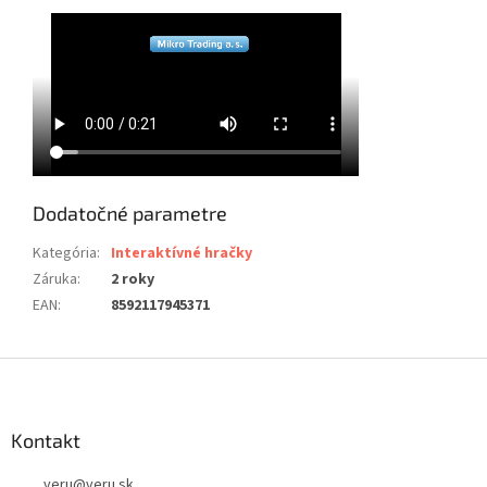
Dodatočné parametre
Kategória
:
Interaktívné hračky
Záruka
:
2 roky
EAN
:
8592117945371
Z
á
p
ä
Kontakt
t
veru
@
veru.sk