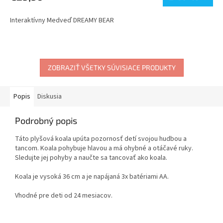
Interaktívny Medveď DREAMY BEAR
ZOBRAZIŤ VŠETKY SÚVISIACE PRODUKTY
Popis
Diskusia
Podrobný popis
Táto plyšová koala upúta pozornosť detí svojou hudbou a
tancom. Koala pohybuje hlavou a má ohybné a otáčavé ruky.
Sledujte jej pohyby a naučte sa tancovať ako koala.
Koala je vysoká 36 cm a je napájaná 3x batériami AA.
Vhodné pre deti od 24 mesiacov.