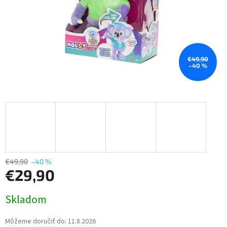
€49,90
–40 %
€49,90
–40 %
€29,90
Jednotková
Skladom
cena:
Môžeme doručiť do:
11.8.2026