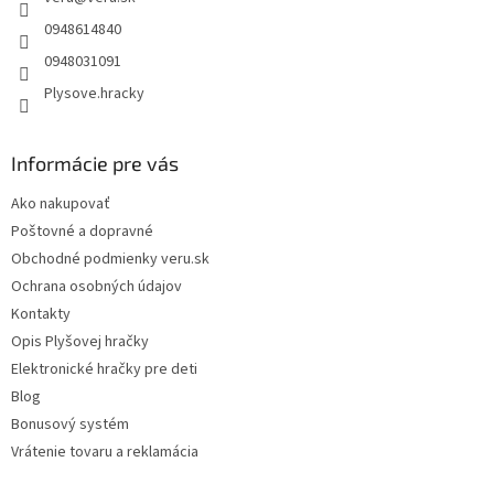
i
e
0948614840
0948031091
Plysove.hracky
Informácie pre vás
Ako nakupovať
Poštovné a dopravné
Obchodné podmienky veru.sk
Ochrana osobných údajov
Kontakty
Opis Plyšovej hračky
Elektronické hračky pre deti
Blog
Bonusový systém
Vrátenie tovaru a reklamácia