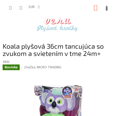
Prejsť
NÁKUP
na
EUR
obsah
KOŠÍK
Koala plyšová 36cm tancujúca so
zvukom a svietením v tme 24m+
3861
Značka:
MICRO TRADING
Novinka