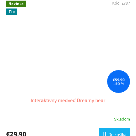
Kód:
2787
Novinka
Tip
€59,90
–50 %
Interaktívny medveď Dreamy bear
Skladom
€29,90
Do košíka