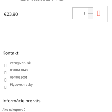
Môžeme doručiť do:
11.8.2026
Do 
€23,90
Z
á
p
ä
Kontakt
t
veru
@
veru.sk
i
e
0948614840
0948031091
Plysove.hracky
Informácie pre vás
Ako nakupovať