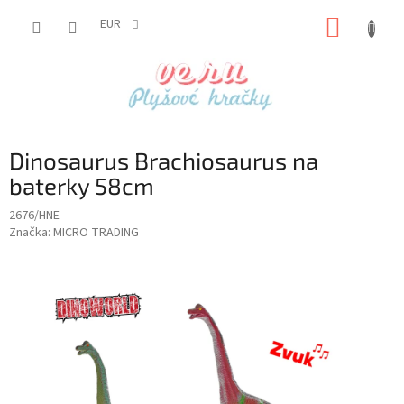
Prejsť
NÁKUP
na
EUR
obsah
KOŠÍK
Dinosaurus Brachiosaurus na
baterky 58cm
2676/HNE
Značka:
MICRO TRADING