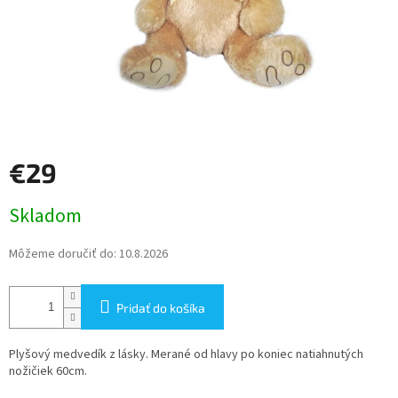
€29
Jednotková
Skladom
cena:
Môžeme doručiť do:
10.8.2026
Pridať do košíka
Plyšový medvedík z lásky. Merané od hlavy po koniec natiahnutých
nožičiek 60cm.