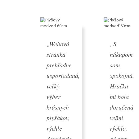
„Webová
„S
stránka
nákupom
prehľadne
som
usporiadaná,
spokojná.
veľký
Hračka
výber
mi bola
krásnych
doručená
plyšákov,
veľmi
rýchle
rýchlo.
doručenie,
Až som