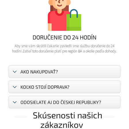
DORUČENIE DO 24 HODÍN
Aby sme vám skrátili čakanie zaviedli sme službu doručenie do 24
hodín! Zatiaľ toto doručenie platí pre región BA a okolie podľa dohody.
AKO NAKUPOVAŤ?
KOĽKO STOJÍ DOPRAVA?
ODOSIELATE AJ DO ČESKEJ REPUBLIKY?
Skúsenosti našich
zákazníkov