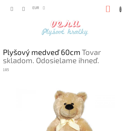
Prejsť
NÁKUP
na
EUR
obsah
KOŠÍK
Plyšový medveď 60cm
Tovar
skladom. Odosielame ihneď.
185