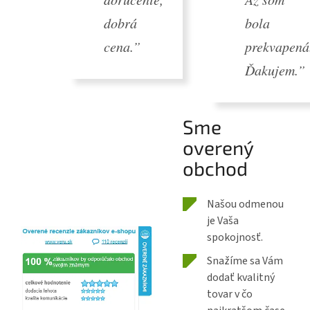
dobrá
bola
cena.”
prekvapená
Ďakujem.”
Sme
overený
obchod
Našou odmenou
je Vaša
spokojnosť.
Snažíme sa Vám
dodať kvalitný
tovar v čo