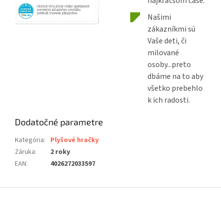
najkratšom čase.
Našimi
zákazníkmi sú
Vaše deti, či
milované
osoby...preto
dbáme na to aby
všetko prebehlo
k ich radosti.
Dodatočné parametre
Kategória
:
Plyšové hračky
Záruka
:
2 roky
EAN
:
4026272033597
Z
á
p