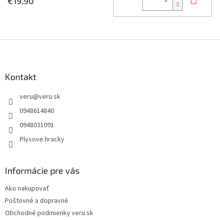
€19,90
Z
á
p
ä
Kontakt
t
veru
@
veru.sk
i
e
0948614840
0948031091
Plysove.hracky
Informácie pre vás
Ako nakupovať
Poštovné a dopravné
Obchodné podmienky veru.sk