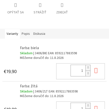
OPÝTAŤ SA
STRÁŽIŤ
ZDIEĽAŤ
Varianty
Popis
Diskusia
Farba: biela
Skladom
| 3406/BIE
EAN:
8592117883598
Môžeme doručiť do:
11.8.2026
Do 
€19,90
Farba: žltá
Skladom
| 3406/ZLT
EAN:
8592117883598
Môžeme doručiť do:
11.8.2026
Do 