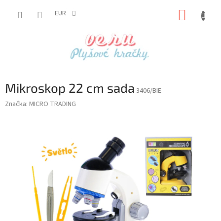
Prejsť
NÁKUP
na
EUR
obsah
KOŠÍK
Mikroskop 22 cm sada
3406/BIE
Značka:
MICRO TRADING